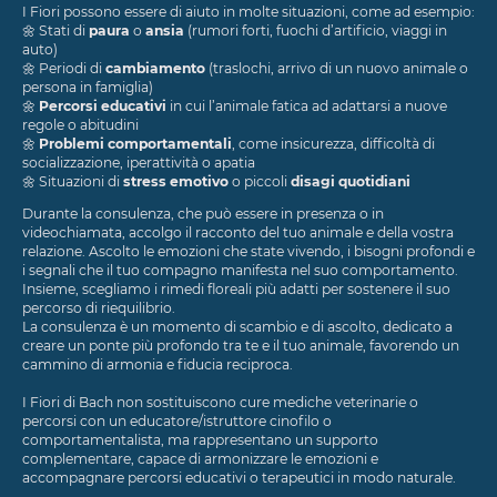
I Fiori possono essere di aiuto in molte situazioni, come ad esempio:
🌼
Stati di
paura
o
ansia
(rumori forti, fuochi d’artificio, viaggi in
auto)
🌼
Periodi di
cambiamento
(traslochi, arrivo di un nuovo animale o
persona in famiglia)
🌼
Percorsi educativi
in cui l’animale fatica ad adattarsi a nuove
regole o abitudini
🌼
Problemi comportamentali
, come insicurezza, difficoltà di
socializzazione, iperattività o apatia
🌼
Situazioni di
stress emotivo
o piccoli
disagi quotidiani
Durante la consulenza, che può essere in presenza o in
videochiamata, accolgo il racconto del tuo animale e della vostra
relazione. Ascolto le emozioni che state vivendo, i bisogni profondi e
i segnali che il tuo compagno manifesta nel suo comportamento.
Insieme, scegliamo i rimedi floreali più adatti per sostenere il suo
percorso di riequilibrio.
La consulenza è un momento di scambio e di ascolto, dedicato a
creare un ponte più profondo tra te e il tuo animale, favorendo un
cammino di armonia e fiducia reciproca.
I Fiori di Bach non sostituiscono cure mediche veterinarie o
percorsi con un educatore/istruttore cinofilo o
comportamentalista, ma rappresentano un supporto
complementare, capace di armonizzare le emozioni e
accompagnare percorsi educativi o terapeutici in modo naturale.