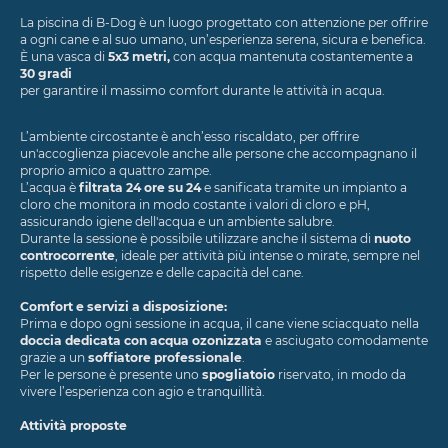
La piscina di B-Dog è un luogo progettato con attenzione per offrire
a ogni cane e al suo umano, un’esperienza serena, sicura e benefica.
È una vasca di
5x3 metri,
con acqua mantenuta costantemente a
30 gradi
per garantire il massimo comfort durante le attività in acqua.
L’ambiente circostante è anch’esso riscaldato, per offrire
un'accoglienza piacevole anche alle persone che accompagnano il
proprio amico a quattro zampe.
L’acqua è
filtrata 24 ore su 24
e sanificata tramite un impianto a
cloro che monitora in modo costante i valori di cloro e pH,
assicurando igiene dell'acqua e un ambiente salubre.
Durante la sessione è possibile utilizzare anche il sistema di
nuoto
controcorrente
, ideale per attività più intense o mirate, sempre nel
rispetto delle esigenze e delle capacità del cane.
Comfort e servizi a disposizione:
Prima e dopo ogni sessione in acqua, il cane viene sciacquato nella
doccia dedicata con acqua ozonizzata
e asciugato comodamente
grazie a un
soffiatore professionale
.
Per le persone è presente uno
spogliatoio
riservato, in modo da
vivere l’esperienza con agio e tranquillità.
Attività proposte